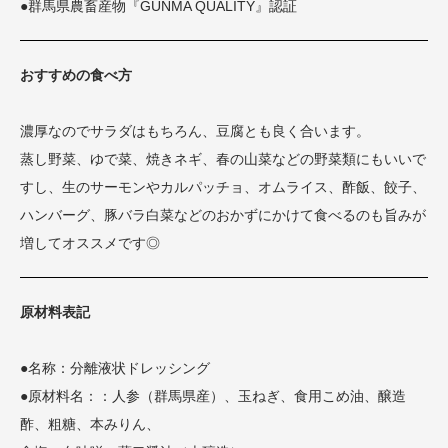
●群馬県農畜産物『GUNMA QUALITY』認証
おすすめの食べ方
濃厚なのでサラダはもちろん、豆腐とも良く合います。
蒸し野菜、ゆで菜、焼きネギ、春の山菜などの野菜類にもいいで
すし、
生のサーモンやカルパッチョ、オムライス、酢飯、餃子、
ハンバーグ、豚バラ白菜などのおかずにかけて食べるのも旨みが
増してオススメです◎
原材料表記
●名称：分離液状ドレッシング
●原材料名：：人参（群馬県産）、玉ねぎ、食用こめ油、醸造
酢、粗糖、本みりん、